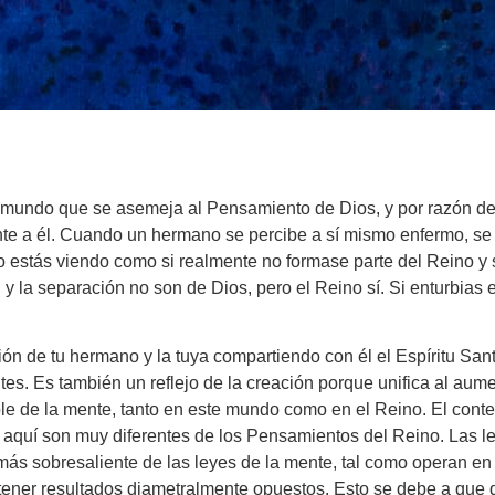
te mundo que se asemeja al Pensamiento de Dios, y por razón d
te a él. Cuando un hermano se percibe a sí mismo enfermo, se 
, lo estás viendo como si realmente no formase parte del Reino y
a separación no son de Dios, pero el Reino sí. Si enturbias e
ión de tu hermano y la tuya compartiendo con él el Espíritu San
es. Es también un reflejo de la creación porque unifica al aume
able de la mente, tanto en este mundo como en el Reino. El cont
aquí son muy diferentes de los Pensamientos del Reino. Las le
 más sobresaliente de las leyes de la mente, tal como operan en
ener resultados diametralmente opuestos. Esto se debe a que d