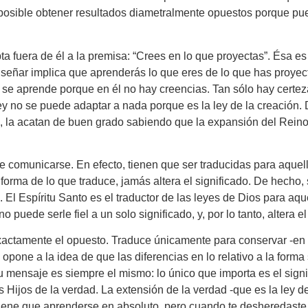
 posible obtener resultados diametralmente opuestos porque p
a fuera de él a la premisa: “Crees en lo que proyectas”. Ésa 
ñar implica que aprenderás lo que eres de lo que has proyecta
 se aprende porque en él no hay creencias. Tan sólo hay certez
ey no se puede adaptar a nada porque es la ley de la creación. D
, la acatan de buen grado sabiendo que la expansión del Reino 
que comunicarse. En efecto, tienen que ser traducidas para aque
la forma de lo que traduce, jamás altera el significado. De hecho
l. El Espíritu Santo es el traductor de las leyes de Dios para aq
 puede serle fiel a un solo significado, y, por lo tanto, altera e
es exactamente el opuesto. Traduce únicamente para conservar -e
se opone a la idea de que las diferencias en lo relativo a la for
u mensaje es siempre el mismo: lo único que importa es el signif
 Hijos de la verdad. La extensión de la verdad -que es la ley 
o tiene que aprenderse en absoluto, pero cuando te desheredaste