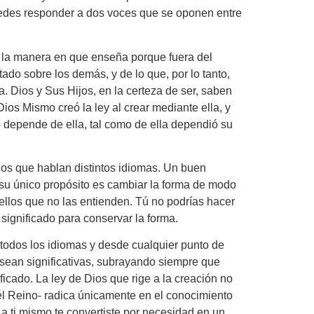
uedes responder a dos voces que se oponen entre
es la manera en que enseña porque fuera del
do sobre los demás, y de lo que, por lo tanto,
a. Dios y Sus Hijos, en la certeza de ser, saben
ios Mismo creó la ley al crear mediante ella, y
depende de ella, tal como de ella dependió su
llos que hablan distintos idiomas. Un buen
, su único propósito es cambiar la forma de modo
uellos que no las entienden. Tú no podrías hacer
l significado para conservar la forma.
n todos los idiomas y desde cualquier punto de
ma sean significativas, subrayando siempre que
icado. La ley de Dios que rige a la creación no
del Reino- radica únicamente en el conocimiento
 a ti mismo te convertiste por necesidad en un