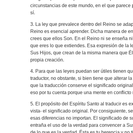
circunstancias de este mundo, en el que parece
sí.
3. La ley que prevalece dentro del Reino se adapt
Reino es esencial aprender. Dicha manera de ense
crees que ellos Son. En el Reino ni se enseña ni
que eres lo que extiendes. Esa expresión de la l
Sus Hijos, que crean de la misma manera que Él
propia creación.
4. Para que las leyes puedan ser útiles tienen 
traductor, no obstante, si bien tiene que alterar 
que la traducción conserve el significado origina
eso por tu cuenta porque una mente en conflicto no
5. El propósito del Espíritu Santo al traducir 
vista- el significado original. Por consiguiente, 
esas diferencias no importan. El significado de s
entraña el uso de la verdad para convencer a Sus
de lo que es la verdad. Ésta es tu herencia y n