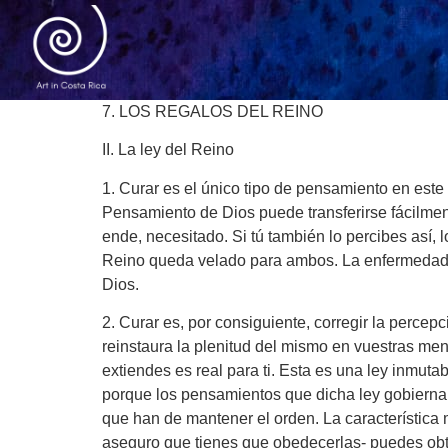
7. LOS REGALOS DEL REINO
II. La ley del Reino
1. Curar es el único tipo de pensamiento en es
Pensamiento de Dios puede transferirse fácilmen
ende, necesitado. Si tú también lo percibes así
Reino queda velado para ambos. La enfermedad y l
Dios.
2. Curar es, por consiguiente, corregir la percepc
reinstaura la plenitud del mismo en vuestras ment
extiendes es real para ti. Esta es una ley inmut
porque los pensamientos que dicha ley gobierna 
que han de mantener el orden. La característica
aseguro que tienes que obedecerlas- puedes obt