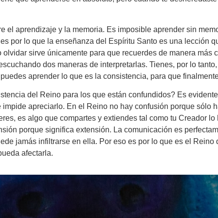
tre el aprendizaje y la memoria. Es imposible aprender sin memo
s por lo que la enseñanza del Espíritu Santo es una lección q
ero olvidar sirve únicamente para que recuerdes de manera más 
scuchando dos maneras de interpretarlas. Tienes, por lo tanto,
e puedes aprender lo que es la consistencia, para que finalment
istencia del Reino para los que están confundidos? Es evidente 
 le impide apreciarlo. En el Reino no hay confusión porque sólo
 eres, es algo que compartes y extiendes tal como tu Creador lo 
nsión porque significa extensión. La comunicación es perfectam
 jamás infiltrarse en ella. Por eso es por lo que es el Reino de
pueda afectarla.