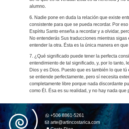
alumno.
6. Nadie pone en duda la relación que existe en
consistente para que se pueda recordar. Por eso e
Espíritu Santo enseña a recordar y a olvidar, p
No entenderás Sus traducciones mientras sigas e
entender la otra. Ésta es la única manera en qu
7. ¿Qué significado puede tener la perfecta cons
entendimiento de tal significado, y, por lo tanto,
Dios y es Dios. Puesto que es también lo que tú
se entiende perfectamente, pero sí necesita exte
completamente libre porque nada discordante puede
como Él. Ésa es su realidad, y no hay nada que 
+506 8861-5261
arte@artincostarica.com