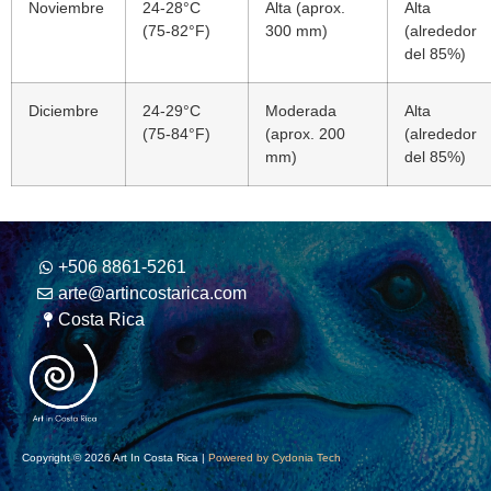
Noviembre
24-28°C
Alta (aprox.
Alta
(75-82°F)
300 mm)
(alrededor
del 85%)
Diciembre
24-29°C
Moderada
Alta
(75-84°F)
(aprox. 200
(alrededor
mm)
del 85%)
+506 8861-5261
arte@artincostarica.com
Costa Rica
Copyright © 2026 Art In Costa Rica |
Powered by Cydonia Tech