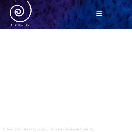
O. Sáenz Carbonell
–
El tiempo en la costa caribeña de Costa Rica