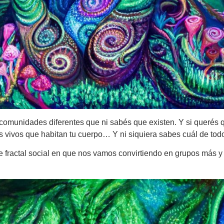
 comunidades diferentes que ni sabés que existen. Y si querés
es vivos que habitan tu cuerpo… Y ni siquiera sabes cuál de todo
e fractal social en que nos vamos convirtiendo en grupos más