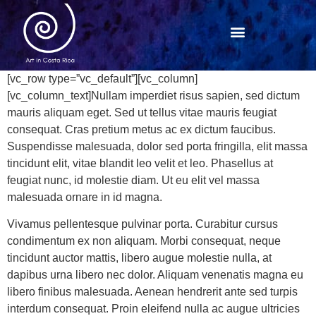
[vc_row type=”vc_default”][vc_column]
[vc_column_text]Nullam imperdiet risus sapien, sed dictum
mauris aliquam eget. Sed ut tellus vitae mauris feugiat
consequat. Cras pretium metus ac ex dictum faucibus.
Suspendisse malesuada, dolor sed porta fringilla, elit massa
tincidunt elit, vitae blandit leo velit et leo. Phasellus at
feugiat nunc, id molestie diam. Ut eu elit vel massa
malesuada ornare in id magna.
Vivamus pellentesque pulvinar porta. Curabitur cursus
condimentum ex non aliquam. Morbi consequat, neque
tincidunt auctor mattis, libero augue molestie nulla, at
dapibus urna libero nec dolor. Aliquam venenatis magna eu
libero finibus malesuada. Aenean hendrerit ante sed turpis
interdum consequat. Proin eleifend nulla ac augue ultricies