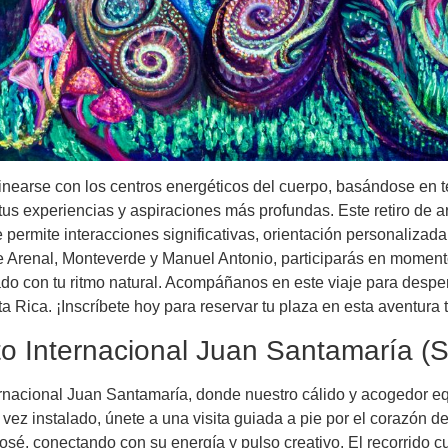
nearse con los centros energéticos del cuerpo, basándose en 
tus experiencias y aspiraciones más profundas. Este retiro de 
ue permite interacciones significativas, orientación personaliz
de Arenal, Monteverde y Manuel Antonio, participarás en momento
o con tu ritmo natural. Acompáñanos en este viaje para despertar
ta Rica. ¡Inscríbete hoy para reservar tu plaza en esta aventura
to Internacional Juan Santamaría (
ernacional Juan Santamaría, donde nuestro cálido y acogedor eq
 vez instalado, únete a una visita guiada a pie por el corazón d
José, conectando con su energía y pulso creativo. El recorrido 