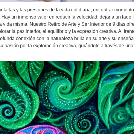
tallas y las presiones de la vida cotidiana, encontrar momento
Hay un inmenso valor en reducir la velocidad, dejar a un lado l
a vida misma. Nuestro Retiro de Arte y Ser Interior de 9 días ofr
lorar la paz interior, el equilibrio y la expresión creativa. Al fr
 profunda conexión con la naturaleza brilla en su arte y su ens
u pasión por la exploración creativa, guiándote a través de una