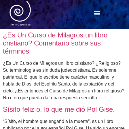
¿Es Un Curso de Milagros un libro
cristiano? Comentario sobre sus
términos
¿Es Un Curso de Milagros un libro cristiano? ¿Religioso?
Su terminología es sin duda judeocristiana. Es solemne,
patriarcal. El que lo escribe tiene carácter masculino, y
habla de Dios, del Espíritu Santo, de la expiación y del
cielo. ¿Es entonces el Curso de Milagros un libro religioso?
No creo que pueda dar una respuesta sencilla. […]
Sísifo feliz o, lo que me dió Pol Gise.
“Sísifo, el hombre que engañó a la muerte”, es un libro
publicado por el autor español Pol Gise. Ha sido un enorme